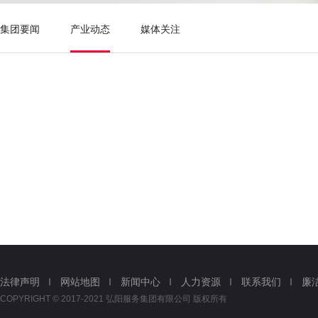
集团要闻
产业动态
媒体关注
法律声明
网站地图
新闻中心
人力资源
联系我们
廉
COPYRIGHT © 2017-2021 弘阳服务集团有限公司 版权所有