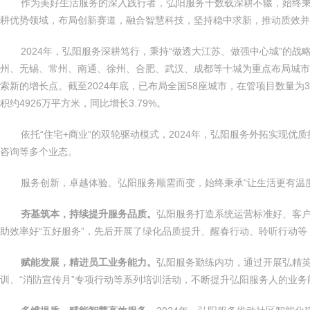
作为美好生活服务的深入践行者，弘阳服务十数载深耕不辍，始终秉
耕优势领域，布局创新赛道，融合智慧科技，坚持稳中求新，推动质效
2024年，弘阳服务深耕笃行，秉持“做透大江苏、做强中心城”的
州、无锡、常州、南通、徐州、合肥、武汉、成都等十城为重点布局城市
索新的增长点。截至2024年底，已布局全国58座城市，在管项目数量为3
积约4926万平方米，同比增长3.79%。
依托“住宅+商业”的双轮驱动模式，2024年，弘阳服务外拓实现
咨询等多个业态。
服务创新，卓越体验。弘阳服务顺需而变，始终秉承“让生活更有温度
夯基筑本，持续提升服务品质。
弘阳服务打造系统运营标准好、客
助效率好“五好服务”，先后开展了绿化品质提升、醒春行动、聆听行动
赋能发展，精进员工业务能力。
弘阳服务勤练内功，通过开展弘精英
训、“消防宣传月”专项行动等系列培训活动，不断提升弘阳服务人的业务